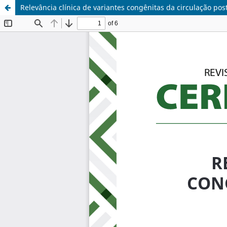
Relevância clínica de variantes congênitas da circulação pos