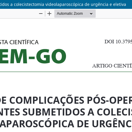
dos a colecistectomia videolaparoscópica de urgência e eletiva