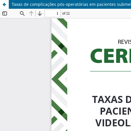
Taxas de complicações pós-operatórias em pacientes submeti