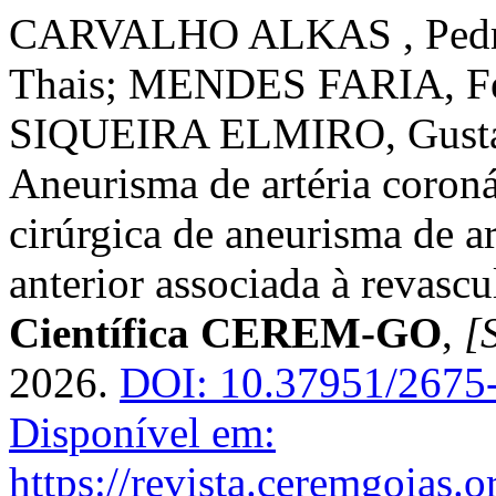
CARVALHO ALKAS , Pedr
Thais; MENDES FARIA, Fe
SIQUEIRA ELMIRO, Gusta
Aneurisma de artéria coroná
cirúrgica de aneurisma de a
anterior associada à revasc
Científica CEREM-GO
,
[S
2026.
DOI: 10.37951/2675
Disponível em:
https://revista.ceremgoias