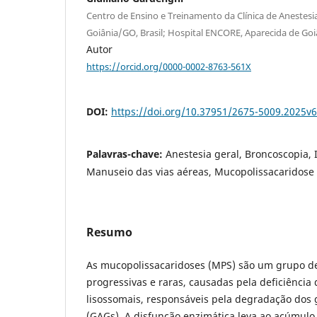
Centro de Ensino e Treinamento da Clínica de Anestesi
Goiânia/GO, Brasil; Hospital ENCORE, Aparecida de Goiâ
Autor
https://orcid.org/0000-0002-8763-561X
DOI:
https://doi.org/10.37951/2675-5009.2025v6
Palavras-chave:
Anestesia geral, Broncoscopia, 
Manuseio das vias aéreas, Mucopolissacaridose 
Resumo
As mucopolissacaridoses (MPS) são um grupo de
progressivas e raras, causadas pela deficiência
lisossomais, responsáveis pela degradação dos 
(GAGs). A disfunção enzimática leva ao acúmulo