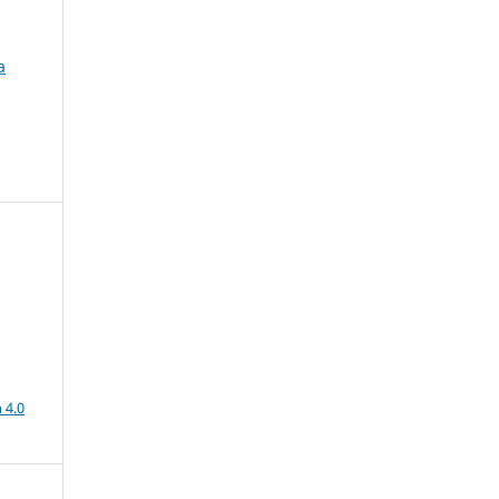
a
a
 4.0