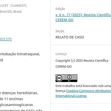
a (CET - CLIANEST),
Edição
nia/GO, Brasil.
v. 6 n. 17 (2025): Revista Científic
CEREM GO
Seção
RELATO DE CASO
i17.171
Licença
Intubação Intratraqueal,
VI
Copyright (c) 2025 Revista Científica
CEREM-GO
Este trabalho está licenciado sob um
licença
Creative Commons Attribution
 doenças hereditárias,
International License
.
 de 11 enzimas
glicosaminoglicanos
 progressivo de GAGs não