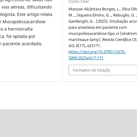
Como Citar
vias aéreas, dificultando
Manzan Alcântara Borges, L., Silva Oliv
ogista. Este artigo relata
M. ., Siqueira Elmiro, G. ., Rebuglio, G. .
Gardenghi, G. . (2025). Intubação aco
e Mucopolissacaridose
para anestesia em paciente com
o a herniorrafia
mucopolissacaridose tipo vi (síndrom
ca, foi optada por
maroteaux-lamy).
Revista Científica C
m paciente acordado,
GO
,
6
(17), e25171.
https://doi.org/10.37951/2675-
5009.2025v6i17.171
Formatos de Citação