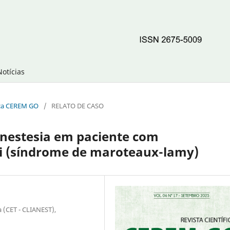
Notícias
fica CEREM GO
/
RELATO DE CASO
nestesia em paciente com
vi (síndrome de maroteaux-lamy)
a (CET - CLIANEST),