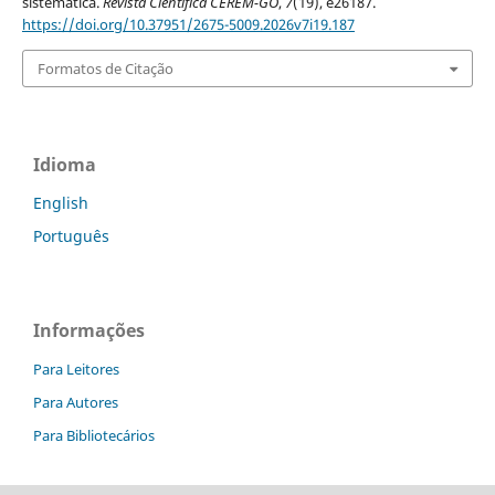
sistemática.
Revista Científica CEREM-GO
,
7
(19), e26187.
https://doi.org/10.37951/2675-5009.2026v7i19.187
Formatos de Citação
Idioma
English
Português
Informações
Para Leitores
Para Autores
Para Bibliotecários